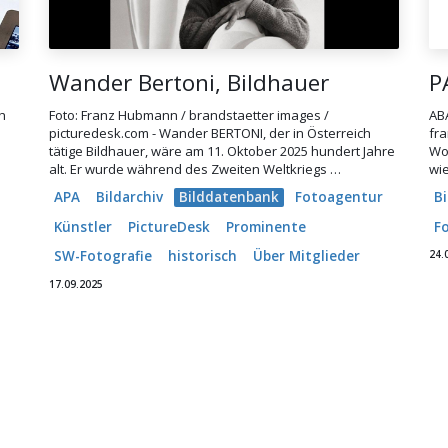
Wander Bertoni, Bildhauer
P
h
Foto: Franz Hubmann / brandstaetter images /
ABA
picturedesk.com - Wander BERTONI, der in Österreich
fr
tätige Bildhauer, wäre am 11. Oktober 2025 hundert Jahre
Wo
alt. Er wurde während des Zweiten Weltkriegs …
wi
APA
Bildarchiv
Bilddatenbank
Fotoagentur
Bi
Künstler
PictureDesk
Prominente
F
24.
SW-Fotografie
historisch
Über Mitglieder
17.09.2025