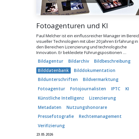
Fotoagenturen und KI
Paul Melcher ist ein einflussreicher Manager im Bereic
visueller Technologien mit über 20 Jahren Erfahrung in
den Bereichen Lizenzierung und technologische
Innovation. Er bekleidete Führungspositionen …
Bildagentur
Bildarchiv
Bildbeschreibung
Bilddatenbank
Bilddokumentation
Bildunterschriften
Bildvermarktung
Fotoagentur
Fotojournalisten
IPTC
KI
Künstliche Intelligenz
Lizenzierung
Metadaten
Nutzungshonorare
Pressefotografie
Rechtemanagement
Verifizierung
23.05.2026