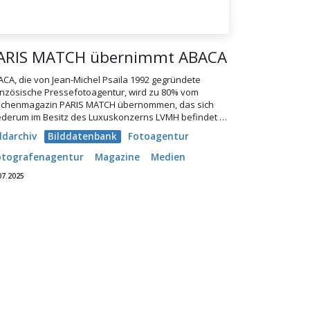
ARIS MATCH übernimmt ABACA
CA, die von Jean-Michel Psaila 1992 gegründete
anzösische Pressefotoagentur, wird zu 80% vom
chenmagazin PARIS MATCH übernommen, das sich
ederum im Besitz des Luxuskonzerns LVMH befindet …
ldarchiv
Bilddatenbank
Fotoagentur
otografenagentur
Magazine
Medien
07.2025