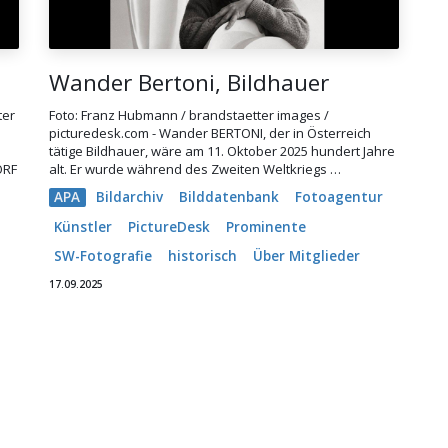
Wander Bertoni, Bildhauer
ter
Foto: Franz Hubmann / brandstaetter images /
picturedesk.com - Wander BERTONI, der in Österreich
e
tätige Bildhauer, wäre am 11. Oktober 2025 hundert Jahre
ORF
alt. Er wurde während des Zweiten Weltkriegs …
APA
Bildarchiv
Bilddatenbank
Fotoagentur
Künstler
PictureDesk
Prominente
SW-Fotografie
historisch
Über Mitglieder
17.09.2025