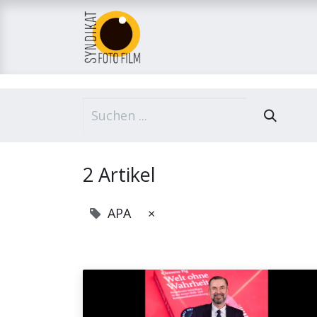
Home
Über uns
M
2 Artikel
APA
×