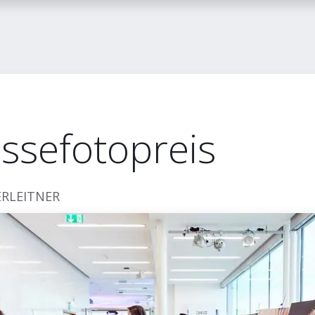
itglied werden
FLASH-Blog
Kontakt
ssefotopreis
ERLEITNER